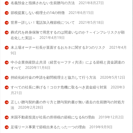
名義預金と指摘されない生前贈与の方法
2021年8月27日
節税提案しない税理士の14の特徴
2021年6月15日
世界一詳しい！電話加入権節税について
2021年5月18日
葬式代を終身保険で用意するのは間違いなのか？～インフレリスクが顕
2021年4月19日
在化した実話～
未上場オーナー社長が直面するおカネに関する3つのリスク
2021年4月
9日
中小企業倒産防止共済（経営セーフティ共済）による節税と資金調達の
2020年11月6日
すべて
持続化給付金の申請を顧問税理士と協力して行う方法
2020年5月12日
すべての社長に捧げる！コロナ危機に取るべき資金繰り対策
2020年3
月21日
正しい贈与契約書の作り方と贈与契約書が無い過去の生前贈与の対処方
2020年2月28日
法
米国不動産投資が社長の所得税の節税になる6の理由
2019年12月2日
足場リース事業で節税出来るたった一つの理由
2019年9月9日