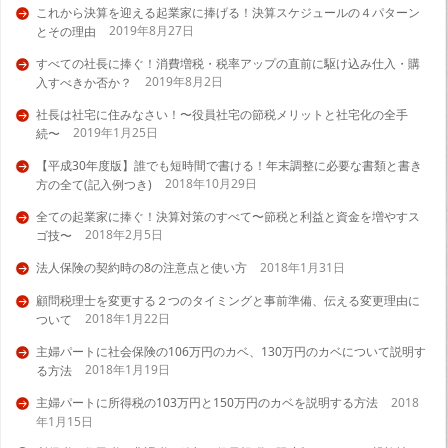
これから決算を迎える起業家に捧げる！決算スケジュールの４パターン
2019年8月27日
とその理由
すべての社長に捧ぐ！消費増税・税率アップの直前に駆け込み仕入・購
2019年8月2日
入すべきか否か？
社長は社宅に住みなさい！〜役員社宅の節税メリットと社宅化の全手
2019年1月25日
続〜
【平成30年度版】誰でも短時間で書ける！年末調整に必要な書類と書き
2018年10月29日
方の全て(記入例つき)
全ての起業家に捧ぐ！決算対策のすべて〜節税と利益と資金を増やすス
2018年2月5日
ゴ技〜
法人保険の契約時の8の注意点と使い方
2018年1月31日
顧問税理士を変更する２つのタイミングと事前準備、伝える変更理由に
2018年1月22日
ついて
主婦パートに社会保険の106万円のカベ、130万円のカベについて説明す
2018年1月19日
る方法
主婦パートに所得税の103万円と150万円のカベを説明する方法
2018
年1月15日