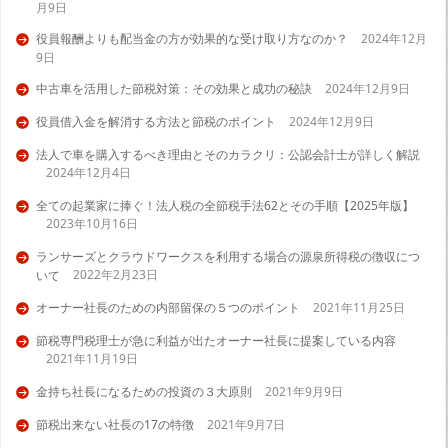
月9日
役員報酬よりも配当金の方が効果的な受け取り方なのか？
2024年12月
9日
中古車を活用した節税対策：その効果と成功の秘訣
2024年12月9日
役員借入金を解消する方法と節税のポイント
2024年12月9日
法人で車を購入するべき理由とそのカラクリ：公認会計士が詳しく解説
2024年12月4日
全ての起業家に捧ぐ！法人税の全節税手法62とその手順【2025年版】
2023年10月16日
ランサーズとクラウドワークスを利用する場合の源泉所得税の徴収につ
2022年2月23日
いて
オーナー社長のための内部留保の５つのポイント
2021年11月25日
節税専門税理士が急に利益が出たオーナー社長に提案している内容
2021年11月19日
金持ち社長になるための投資の３大原則
2021年9月9日
節税出来ない社長の17の特徴
2021年9月7日