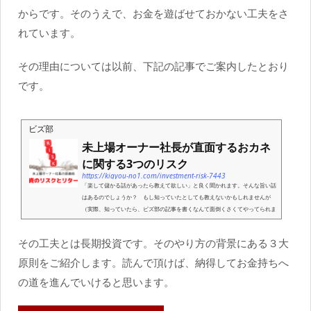
からです。そのうえで、お金を遊ばせておかない工夫をさ
れています。
その理由については以前、下記の記事でご案内したとおり
です。
ビズ部
未上場オーナー社長が直面するおカネ
に関する3つのリスク
https://kigyou-no1.com/investment-risk-7443
「楽して儲かる話があったら教えて欲しい」と良く聞かれます。そんな旨い話
はあるのでしょうか？ もし知っていたとしても教えないかもしれませんが
（実際、知っていたら、ビズ部の記事を書くなんて面倒くさくてやってられま
せんｗ）。一方、投資の話をすると「リス...
その工夫とは長期投資です。そのやり方の背景にある３大
原則をご紹介します。読んで頂けば、納得してお金持ちへ
の道を進んでいけると思います。