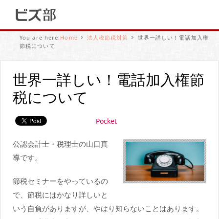
You are here:
Home
法人税節税対策
世界一詳しい！電話加入権
節税について
世界一詳しい！電話加入権節
税について
Pocket
公認会計士・税理士の山口真
導です。
節税セミナーをやっているの
で、節税にはかなり詳しいと
いう自負がありますが、やはり知らないことはあります。