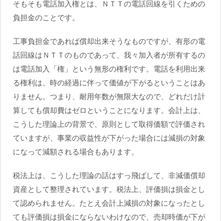
そもそも電話加入権とは、ＮＴＴの電話回線を引くための
負担金のことです。
工事負担金であれば償却出来そうなものですが、有形の電
話回線はＮＴＴのものであって、我々加入者が所有するの
は電話加入「権」という無形の権利です。電話を利用出来
る権利は、時の経過に伴って価値が下がるということはあ
りません。つまり、耐用年数が無限大なので、どれだけ計
算しても償却費はゼロということになります。会計上は、
こうした理論上の背景で、原則として取得価額で評価され
ていますが、事業の収益性が下がった場合には減損の対象
になって減額される場合もあります。
税法上は、こうした理論の話はすっ飛ばして、非減価償却
資産として整理されています。税法上、評価損は損金とし
て認められません。たとえ会計上減損の対象になったとし
ても評価損は損金にならないわけなので、売却時価が下が