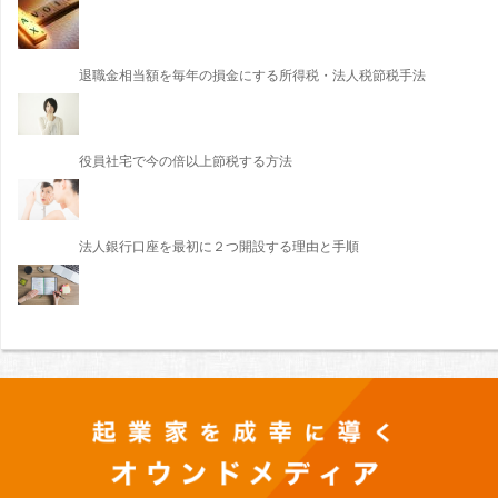
退職金相当額を毎年の損金にする所得税・法人税節税手法
役員社宅で今の倍以上節税する方法
法人銀行口座を最初に２つ開設する理由と手順