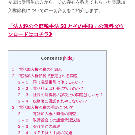
今回は受講生の方から、その存在を教えてもらった電話加
入権節税についての一切合切をご紹介します。
「法人税の全節税手法 50 とその手順」の無料ダウ
ンロードはコチラ
Contents
[
hide
]
１．電話加入権節税の仕組み
２．電話加入権節税で想定される問題
２－１．同じ電話番号は使えるのか？
２－２．電話料金は社長に払うのか？
２－３．社長の所得税の課税上の問題はないか？
２－４．税務署に否認されやしないか？
３．電話加入権節税の手続について
３－１．電話加入権の時価の調査
３－２．取締役会での譲渡承認決議
３－３．譲渡契約の締結
３－４．ＮＴＴ側の手続の実施