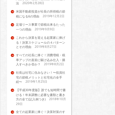
2020年2月28日
法
米国不動産投資が社長の所得税の節
2019年12月2日
税になる6の理由
足場リース事業で節税出来るたった
2019年9月9日
一つの理由
これから決算を迎える起業家に捧げ
る！決算スケジュールの４パターン
2019年8月27日
とその理由
すべての社長に捧ぐ！消費増税・税
率アップの直前に駆け込み仕入・購
2019年8月2日
入すべきか否か？
社長は社宅に住みなさい！〜役員社
宅の節税メリットと社宅化の全手
2019年1月25日
続〜
【平成30年度版】誰でも短時間で書
ける！年末調整に必要な書類と書き
2018年10月
方の全て(記入例つき)
29日
全ての起業家に捧ぐ！決算対策のす