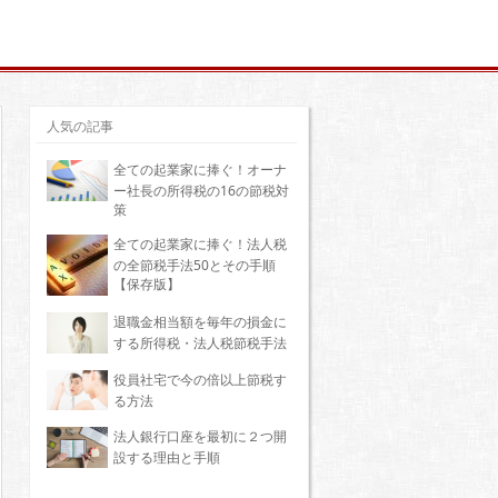
人気の記事
全ての起業家に捧ぐ！オーナ
ー社長の所得税の16の節税対
策
全ての起業家に捧ぐ！法人税
の全節税手法50とその手順
【保存版】
退職金相当額を毎年の損金に
する所得税・法人税節税手法
役員社宅で今の倍以上節税す
る方法
法人銀行口座を最初に２つ開
設する理由と手順