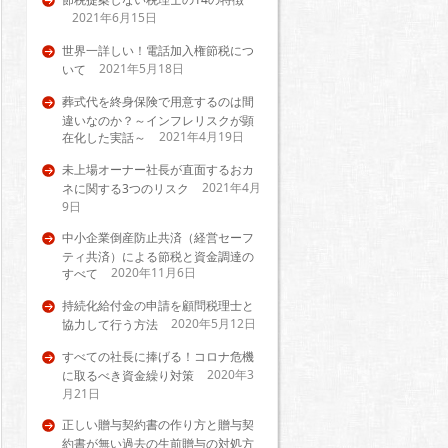
2021年6月15日
世界一詳しい！電話加入権節税につ
2021年5月18日
いて
葬式代を終身保険で用意するのは間
違いなのか？～インフレリスクが顕
2021年4月19日
在化した実話～
未上場オーナー社長が直面するおカ
2021年4月
ネに関する3つのリスク
9日
中小企業倒産防止共済（経営セーフ
ティ共済）による節税と資金調達の
2020年11月6日
すべて
持続化給付金の申請を顧問税理士と
2020年5月12日
協力して行う方法
すべての社長に捧げる！コロナ危機
2020年3
に取るべき資金繰り対策
月21日
正しい贈与契約書の作り方と贈与契
約書が無い過去の生前贈与の対処方