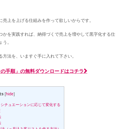
）
に売上を上げる仕組みを作って欲しいからです。
つかを実践すれば、納得づくで売上を増やして黒字化する仕
ょう。
る方法を、いますぐ手に入れて下さい。
とその手順」の無料ダウンロードはコチラ
ts
[
hide
]
、シチュエーションに応じて変化する
策
法
法
方法（＝見込み客リストを作る方法）