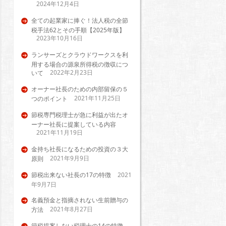
2024年12月4日
全ての起業家に捧ぐ！法人税の全節
税手法62とその手順【2025年版】
2023年10月16日
ランサーズとクラウドワークスを利
用する場合の源泉所得税の徴収につ
2022年2月23日
いて
オーナー社長のための内部留保の５
2021年11月25日
つのポイント
節税専門税理士が急に利益が出たオ
ーナー社長に提案している内容
2021年11月19日
金持ち社長になるための投資の３大
2021年9月9日
原則
節税出来ない社長の17の特徴
2021
年9月7日
名義預金と指摘されない生前贈与の
2021年8月27日
方法
節税提案しない税理士の14の特徴