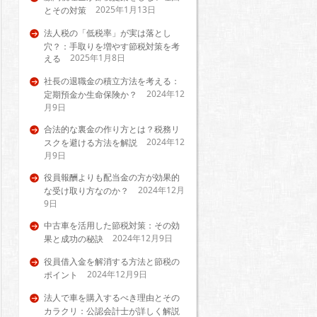
2025年1月13日
とその対策
法人税の「低税率」が実は落とし
穴？：手取りを増やす節税対策を考
2025年1月8日
える
社長の退職金の積立方法を考える：
2024年12
定期預金か生命保険か？
月9日
合法的な裏金の作り方とは？税務リ
2024年12
スクを避ける方法を解説
月9日
役員報酬よりも配当金の方が効果的
2024年12月
な受け取り方なのか？
9日
中古車を活用した節税対策：その効
2024年12月9日
果と成功の秘訣
役員借入金を解消する方法と節税の
2024年12月9日
ポイント
法人で車を購入するべき理由とその
カラクリ：公認会計士が詳しく解説