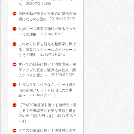
2020年2月28日
法
米国不動産投資が社長の所得税の節
2019年12月2日
税になる6の理由
足場リース事業で節税出来るたった
2019年9月9日
一つの理由
これから決算を迎える起業家に捧げ
る！決算スケジュールの４パターン
2019年8月27日
とその理由
すべての社長に捧ぐ！消費増税・税
率アップの直前に駆け込み仕入・購
2019年8月2日
入すべきか否か？
社長は社宅に住みなさい！〜役員社
宅の節税メリットと社宅化の全手
2019年1月25日
続〜
【平成30年度版】誰でも短時間で書
ける！年末調整に必要な書類と書き
2018年10月
方の全て(記入例つき)
29日
全ての起業家に捧ぐ！決算対策のす