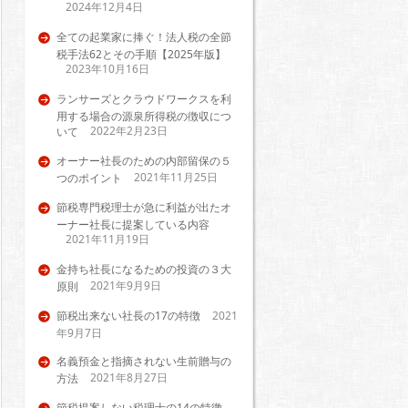
2024年12月4日
全ての起業家に捧ぐ！法人税の全節
税手法62とその手順【2025年版】
2023年10月16日
ランサーズとクラウドワークスを利
用する場合の源泉所得税の徴収につ
2022年2月23日
いて
オーナー社長のための内部留保の５
2021年11月25日
つのポイント
節税専門税理士が急に利益が出たオ
ーナー社長に提案している内容
2021年11月19日
金持ち社長になるための投資の３大
2021年9月9日
原則
節税出来ない社長の17の特徴
2021
年9月7日
名義預金と指摘されない生前贈与の
2021年8月27日
方法
節税提案しない税理士の14の特徴