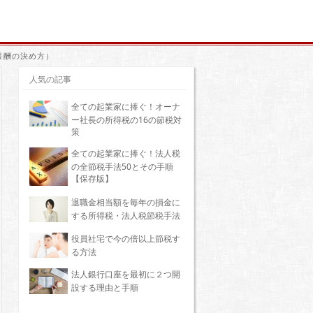
報酬の決め方）
人気の記事
全ての起業家に捧ぐ！オーナ
ー社長の所得税の16の節税対
策
全ての起業家に捧ぐ！法人税
の全節税手法50とその手順
【保存版】
退職金相当額を毎年の損金に
する所得税・法人税節税手法
役員社宅で今の倍以上節税す
る方法
法人銀行口座を最初に２つ開
設する理由と手順