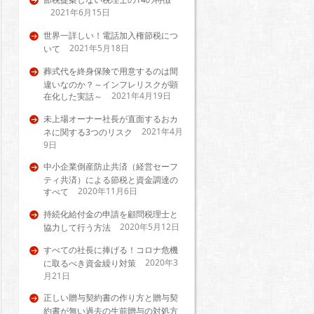
2021年6月15日
世界一詳しい！電話加入権節税につ
2021年5月18日
いて
葬式代を終身保険で用意するのは間
違いなのか？～インフレリスクが顕
2021年4月19日
在化した実話～
未上場オーナー社長が直面するおカ
2021年4月
ネに関する3つのリスク
9日
中小企業倒産防止共済（経営セーフ
ティ共済）による節税と資金調達の
2020年11月6日
すべて
持続化給付金の申請を顧問税理士と
2020年5月12日
協力して行う方法
すべての社長に捧げる！コロナ危機
2020年3
に取るべき資金繰り対策
月21日
正しい贈与契約書の作り方と贈与契
約書が無い過去の生前贈与の対処方