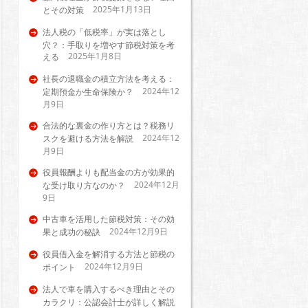
2025年1月13日
とその対策
法人税の「低税率」が実は落とし
穴？：手取りを増やす節税対策を考
2025年1月8日
える
社長の退職金の積立方法を考える：
2024年12
定期預金か生命保険か？
月9日
合法的な裏金の作り方とは？税務リ
2024年12
スクを避ける方法を解説
月9日
役員報酬よりも配当金の方が効果的
2024年12月
な受け取り方なのか？
9日
中古車を活用した節税対策：その効
2024年12月9日
果と成功の秘訣
役員借入金を解消する方法と節税の
2024年12月9日
ポイント
法人で車を購入するべき理由とその
カラクリ：公認会計士が詳しく解説