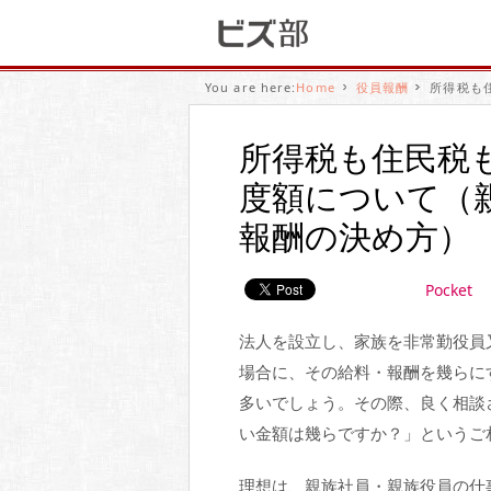
You are here:
Home
役員報酬
所得税も
所得税も住民税
度額について（
報酬の決め方）
Pocket
法人を設立し、家族を非常勤役員
場合に、その給料・報酬を幾らに
多いでしょう。その際、良く相談
い金額は幾らですか？」というご
理想は、親族社員・親族役員の仕