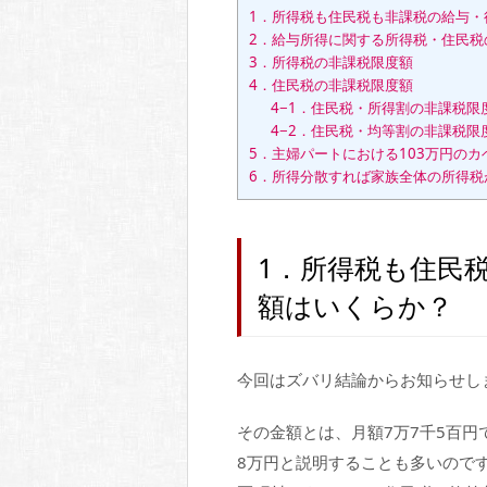
1．所得税も住民税も非課税の給与・
2．給与所得に関する所得税・住民税
3．所得税の非課税限度額
4．住民税の非課税限度額
4−1．住民税・所得割の非課税限
4−2．住民税・均等割の非課税限
5．主婦パートにおける103万円のカ
6．所得分散すれば家族全体の所得税
1．所得税も住民
額はいくらか？
今回はズバリ結論からお知らせし
その金額とは、月額7万7千5百円
8万円と説明することも多いので