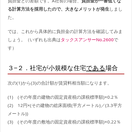
負担金との差額です。A社長の場合、
負担金が一番低くな
る計算方法を採用したので、大きなメリットが発生
しまし
た。
では、これから具体的に負担金の計算方法を確認してみま
しょう。（いずれも出典は
タックスアンサーNo.2600
で
す）
３−２．社宅が小規模な住宅
である
場合
次の(1)から(3)の合計額が賃貸料相当額になります。
(1) (その年度の建物の固定資産税の課税標準額)×0.2％
(2) 12円×(その建物の総床面積(平方メートル)／(3.3平方
メートル))
(3) (その年度の敷地の固定資産税の課税標準額)×0.22％