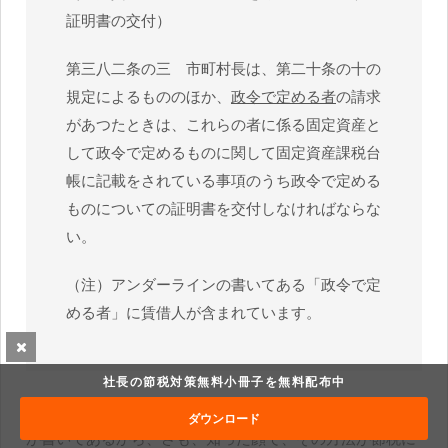
証明書の交付）
第三八二条の三 市町村長は、第二十条の十の
規定によるもののほか、
政令で定める者
の請求
があつたときは、これらの者に係る固定資産と
して政令で定めるものに関して固定資産課税台
帳に記載をされている事項のうち政令で定める
ものについての証明書を交付しなければならな
い。
（注）アンダーラインの書いてある「政令で定
める者」に賃借人が含まれています。
社長の節税対策無料小冊子を無料配布中
ベテラン税理士に「通達には固定資産税評価額を使う方法
ダウンロード
が書いてあるから、さも、知った顔で、その方法が節税に