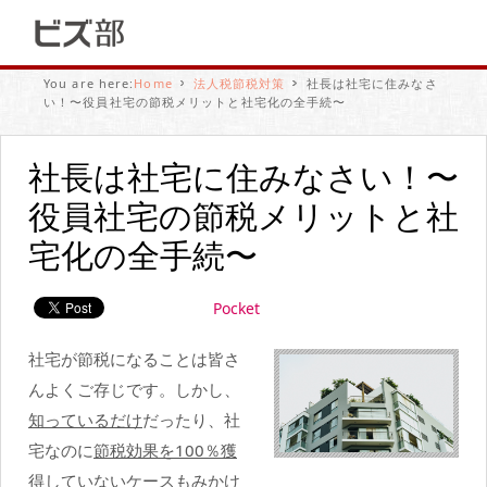
You are here:
Home
法人税節税対策
社長は社宅に住みなさ
い！〜役員社宅の節税メリットと社宅化の全手続〜
社長は社宅に住みなさい！〜
役員社宅の節税メリットと社
宅化の全手続〜
Pocket
社宅が節税になることは皆さ
んよくご存じです。しかし、
知っているだけ
だったり、社
宅なのに
節税効果を100％獲
得していな
いケースもみかけ