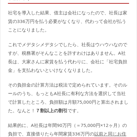
社宅を導入した結果、借主は会社になったので、社長は家
賃の336万円を払う必要がなくなり、代わって会社が払う
ことになりました。
これでメデタシメデタシでしたら、社長はウハウハなので
すが、税務署がそんなことを許すわけはありません。A社
長は、大家さんに家賃を払う代わりに、会社に「社宅負担
金」を支払わないといけなくなりました。
その負担金の計算方法は税法で定められています。そのル
ールのうち、もっともA社長に有利な方法を選択して当社
で計算したところ、負担額は月額75,000円と算出されまし
た。なんと！
７割以上の割引
です。
結果的に、A社長は年間90万円（＝75,000円×12ヶ月）の
負担で、直接借りたら年間家賃336万円の
以前と同じお住