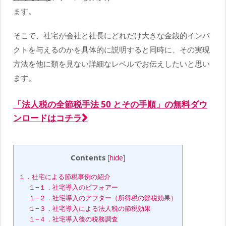
ます。
そこで、社宅が会社と社長にどれだけ大きな金銭的インパ
クトを与えるのかを具体的に説明すると同時に、その実現
方法を他に類を見ない詳細なレベルでお伝えしたいと思い
ます。
「法人税の全節税手法 50 とその手順」の無料ダウ
ンロードはコチラ
Contents
[
hide
]
１．社宅による節税事例の紹介
１−１．社宅導入のビフォアー
１−２．社宅導入のアフター（所得税の節税効果）
１−３．社宅導入による法人税の節税効果
１−４．社宅導入後の税務調査