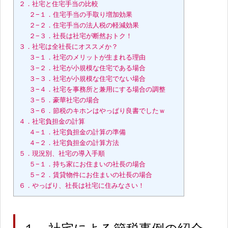
２．社宅と住宅手当の比較
２−１．住宅手当の手取り増加効果
２−２．住宅手当の法人税の軽減効果
２−３．社長は社宅が断然おトク！
３．社宅は全社長にオススメか？
３−１．社宅のメリットが生まれる理由
３−２．社宅が小規模な住宅である場合
３−３．社宅が小規模な住宅でない場合
３−４．社宅を事務所と兼用にする場合の調整
３−５．豪華社宅の場合
３−６．節税のキホンはやっぱり良書でしたｗ
４．社宅負担金の計算
４−１．社宅負担金の計算の準備
４−２．社宅負担金の計算方法
５．現況別、社宅の導入手順
５−１．持ち家にお住まいの社長の場合
５−２．賃貸物件にお住まいの社長の場合
６．やっぱり、社長は社宅に住みなさい！