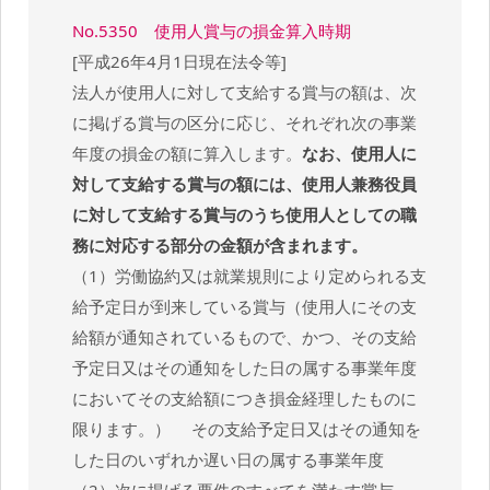
No.5350 使用人賞与の損金算入時期
[平成26年4月1日現在法令等]
法人が使用人に対して支給する賞与の額は、次
に掲げる賞与の区分に応じ、それぞれ次の事業
年度の損金の額に算入します。
なお、使用人に
対して支給する賞与の額には、使用人兼務役員
に対して支給する賞与のうち使用人としての職
務に対応する部分の金額が含まれます。
（1）労働協約又は就業規則により定められる支
給予定日が到来している賞与（使用人にその支
給額が通知されているもので、かつ、その支給
予定日又はその通知をした日の属する事業年度
においてその支給額につき損金経理したものに
限ります。） その支給予定日又はその通知を
した日のいずれか遅い日の属する事業年度
（2）次に掲げる要件のすべてを満たす賞与