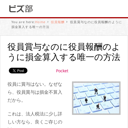
You are here:
Home
役員報酬
役員賞与なのに役員報酬のように
損金算入する唯一の方法
役員賞与なのに役員報酬のよ
うに損金算入する唯一の方法
Pocket
役員に賞与はない。なぜな
ら、役員賞与は損金不算入
だから。
これは、法人税法に少し詳
しい方なら、良くご存じの