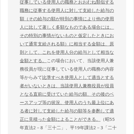
従事している使用人の職務とおおむね類似する
職務に従事する使用人に対して支給した給与の
額（その給与の額が特別の事情により他の使用
人に比して著しく多額なものである場合には、
その特別の事情がないものと仮定したときにお
いて通常支給される額）に相当する金額は、原
則として、これを使用人分の給与として相当な
金額とする。
この場合において、当該使用人兼
務役員が現に従事している使用人の職務の内容
等からみて
比準すべき使用人として適当とする
者がいないときは、当該使用人兼務役員が役員
となる直前に受けていた給与の額、その後のベ
ースアップ等の状況、使用人のうち最上位にあ
る者に対して支給した給与の額等を参酌して適
正に見積った金額によることができる。
（昭55
年直法2－8「三十二」、平19年課法2－3「二十