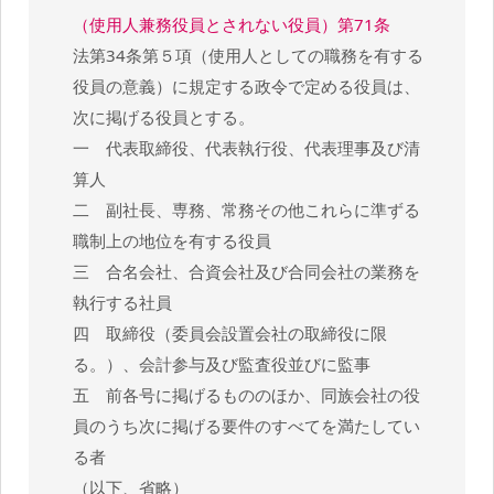
（使用人兼務役員とされない役員）第71条
法第34条第５項（使用人としての職務を有する
役員の意義）に規定する政令で定める役員は、
次に掲げる役員とする。
一 代表取締役、代表執行役、代表理事及び清
算人
二 副社長、専務、常務その他これらに準ずる
職制上の地位を有する役員
三 合名会社、合資会社及び合同会社の業務を
執行する社員
四 取締役（委員会設置会社の取締役に限
る。）、会計参与及び監査役並びに監事
五 前各号に掲げるもののほか、同族会社の役
員のうち次に掲げる要件のすべてを満たしてい
る者
（以下、省略）