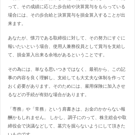
って、その成績に応じた歩合給や決算賞与をもらっている
場合には、その歩合給と決算賞与を損金算入することが出
来ます。
あなたが、懐刀である取締役に対して、その努力にすぐに
報いたいという場合、使用人兼務役員として賞与を支給し
て、損金算入出来る余地があるということです。
その為には、単なる思いつきではなく、最初から、この記
事の内容を良く理解し、支給しても大丈夫な体制を作って
おく必要があります。そのためには、雇用保険に加入させ
るなどの手続が有効な場合があります。
「専務」や「常務」という肩書きは、お金のかからない報
酬かもしれません。 しかし、調子にのって、株主総会や取
締役会で決議などして、墓穴を掘らないようにして頂きた
いものです。