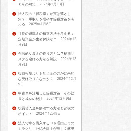
2025年1月13日
とその対策
法人税の「低税率」が実は落とし
穴？：手取りを増やす節税対策を考
2025年1月8日
える
社長の退職金の積立方法を考える：
2024年12
定期預金か生命保険か？
月9日
合法的な裏金の作り方とは？税務リ
2024年12
スクを避ける方法を解説
月9日
役員報酬よりも配当金の方が効果的
2024年12月
な受け取り方なのか？
9日
中古車を活用した節税対策：その効
2024年12月9日
果と成功の秘訣
役員借入金を解消する方法と節税の
2024年12月9日
ポイント
法人で車を購入するべき理由とその
カラクリ：公認会計士が詳しく解説