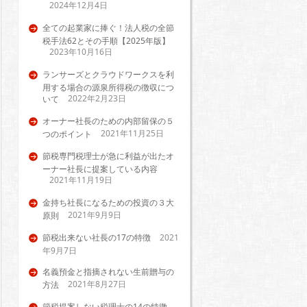
2024年12月4日
全ての起業家に捧ぐ！法人税の全節
税手法62とその手順【2025年版】
2023年10月16日
ランサーズとクラウドワークスを利
用する場合の源泉所得税の徴収につ
2022年2月23日
いて
オーナー社長のための内部留保の５
2021年11月25日
つのポイント
節税専門税理士が急に利益が出たオ
ーナー社長に提案している内容
2021年11月19日
金持ち社長になるための投資の３大
2021年9月9日
原則
節税出来ない社長の17の特徴
2021
年9月7日
名義預金と指摘されない生前贈与の
2021年8月27日
方法
節税提案しない税理士の14の特徴