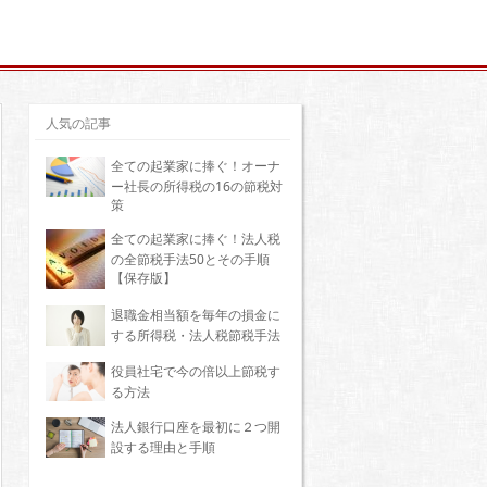
人気の記事
全ての起業家に捧ぐ！オーナ
ー社長の所得税の16の節税対
策
全ての起業家に捧ぐ！法人税
の全節税手法50とその手順
【保存版】
退職金相当額を毎年の損金に
する所得税・法人税節税手法
役員社宅で今の倍以上節税す
る方法
法人銀行口座を最初に２つ開
設する理由と手順