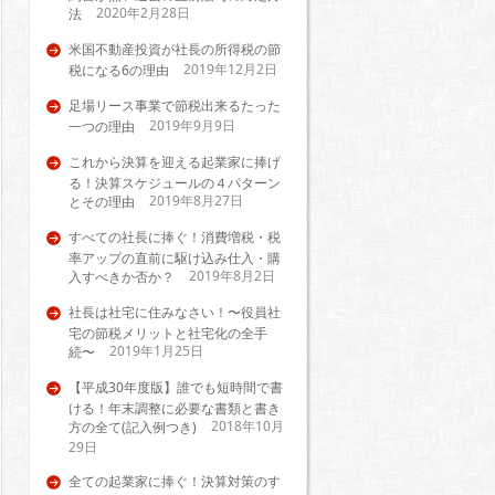
2020年2月28日
法
米国不動産投資が社長の所得税の節
2019年12月2日
税になる6の理由
足場リース事業で節税出来るたった
2019年9月9日
一つの理由
これから決算を迎える起業家に捧げ
る！決算スケジュールの４パターン
2019年8月27日
とその理由
すべての社長に捧ぐ！消費増税・税
率アップの直前に駆け込み仕入・購
2019年8月2日
入すべきか否か？
社長は社宅に住みなさい！〜役員社
宅の節税メリットと社宅化の全手
2019年1月25日
続〜
【平成30年度版】誰でも短時間で書
ける！年末調整に必要な書類と書き
2018年10月
方の全て(記入例つき)
29日
全ての起業家に捧ぐ！決算対策のす