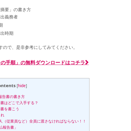
「摘要」の書き方
提出義務者
期
提出時期
すので、是非参考にしてみてください。
とその手順」の無料ダウンロードはコチラ
ontents
[
hide
]
報告書の書き方
告書はどこで入手する？
告書を書こう
これ
人（従業員など）全員に渡さなければならない！！
払報告書」