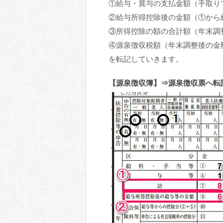
①給与・賞与の支払金額（手取り
②給与所得控除後の金額（①から
③所得控除の額の合計額（年末調
④源泉徴収税額（年末調整後の金
を転記していきます。
【源泉徴収簿】⇒源泉徴収票へ転