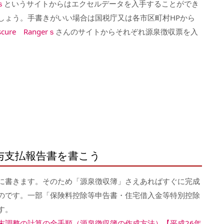
ｓ
というサイトからはエクセルデータを入手することができ
しょう。手書きがいい場合は国税庁又は各市区町村HPから
scure Rangerｓ
さんのサイトからそれぞれ源泉徴収票を入
与支払報告書を書こう
に書きます。そのため「源泉徴収簿」さえあればすぐに完成
のです。一部「保険料控除等申告書・住宅借入金等特別控除
す。
末調整の計算の全手順（源泉徴収簿の作成方法）【平成26年