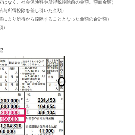
ではなく、社会保険料や所得税控除前の金額。額面金額）
給与所得控除を差し引いた金額）
整により所得から控除することとなった金額の合計額）
額）
記