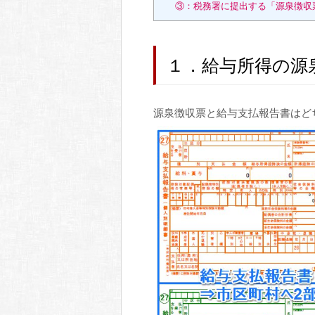
③：税務署に提出する「源泉徴収
１．給与所得の源
源泉徴収票と給与支払報告書はど