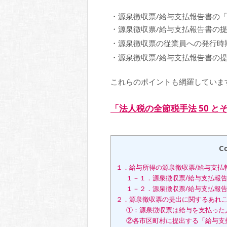
・源泉徴収票/給与支払報告書の
・源泉徴収票/給与支払報告書の
・源泉徴収票の従業員への発行時
・源泉徴収票/給与支払報告書の
これらのポイントも網羅していま
「法人税の全節税手法 50 
C
１．給与所得の源泉徴収票/給与支払
１－１．源泉徴収票/給与支払報
１－２．源泉徴収票/給与支払報
２．源泉徴収票の提出に関するあれ
①：源泉徴収票は給与を支払った
②各市区町村に提出する「給与支