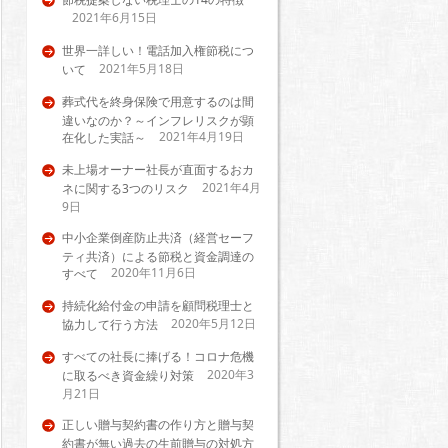
2021年6月15日
世界一詳しい！電話加入権節税につ
2021年5月18日
いて
葬式代を終身保険で用意するのは間
違いなのか？～インフレリスクが顕
2021年4月19日
在化した実話～
未上場オーナー社長が直面するおカ
2021年4月
ネに関する3つのリスク
9日
中小企業倒産防止共済（経営セーフ
ティ共済）による節税と資金調達の
2020年11月6日
すべて
持続化給付金の申請を顧問税理士と
2020年5月12日
協力して行う方法
すべての社長に捧げる！コロナ危機
2020年3
に取るべき資金繰り対策
月21日
正しい贈与契約書の作り方と贈与契
約書が無い過去の生前贈与の対処方