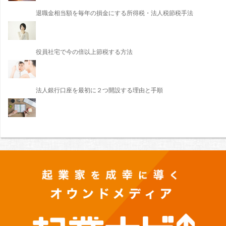
退職金相当額を毎年の損金にする所得税・法人税節税手法
役員社宅で今の倍以上節税する方法
法人銀行口座を最初に２つ開設する理由と手順