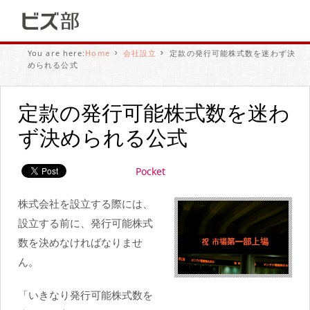
You are here:
Home
会社設立
定款の発行可能株式数を迷わず決
められる公式
定款の発行可能株式数を迷わ
ず決められる公式
Pocket
株式会社を設立する際には、
設立する前に、発行可能株式
数を決めなければなりませ
ん。
「いきなり発行可能株式数を