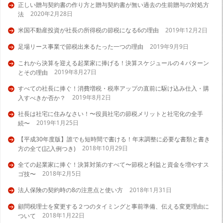
正しい贈与契約書の作り方と贈与契約書が無い過去の生前贈与の対処方
2020年2月28日
法
米国不動産投資が社長の所得税の節税になる6の理由
2019年12月2日
足場リース事業で節税出来るたった一つの理由
2019年9月9日
これから決算を迎える起業家に捧げる！決算スケジュールの４パターン
2019年8月27日
とその理由
すべての社長に捧ぐ！消費増税・税率アップの直前に駆け込み仕入・購
2019年8月2日
入すべきか否か？
社長は社宅に住みなさい！〜役員社宅の節税メリットと社宅化の全手
2019年1月25日
続〜
【平成30年度版】誰でも短時間で書ける！年末調整に必要な書類と書き
2018年10月29日
方の全て(記入例つき)
全ての起業家に捧ぐ！決算対策のすべて〜節税と利益と資金を増やすス
2018年2月5日
ゴ技〜
法人保険の契約時の8の注意点と使い方
2018年1月31日
顧問税理士を変更する２つのタイミングと事前準備、伝える変更理由に
2018年1月22日
ついて