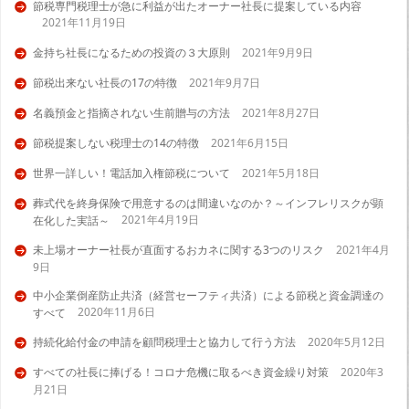
節税専門税理士が急に利益が出たオーナー社長に提案している内容
2021年11月19日
金持ち社長になるための投資の３大原則
2021年9月9日
節税出来ない社長の17の特徴
2021年9月7日
名義預金と指摘されない生前贈与の方法
2021年8月27日
節税提案しない税理士の14の特徴
2021年6月15日
世界一詳しい！電話加入権節税について
2021年5月18日
葬式代を終身保険で用意するのは間違いなのか？～インフレリスクが顕
2021年4月19日
在化した実話～
未上場オーナー社長が直面するおカネに関する3つのリスク
2021年4月
9日
中小企業倒産防止共済（経営セーフティ共済）による節税と資金調達の
2020年11月6日
すべて
持続化給付金の申請を顧問税理士と協力して行う方法
2020年5月12日
すべての社長に捧げる！コロナ危機に取るべき資金繰り対策
2020年3
月21日