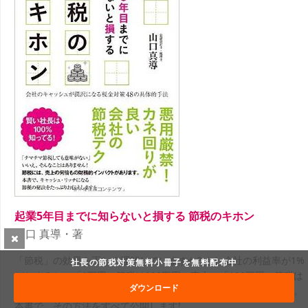
起業5年目までに知らないと損する 節税のキホン
山口 真導・著
「節税」の効果を正しく理解していますか? もし会社の利益率が1%
社長の節税対策無料小冊子を無料配布中
だとすると、「1万円の節税は100万円の売上」「100万円の節税は
ダウンロード
1億円の売上」「1000万円の節税は10億円の売上」に匹敵します。
本書で、その方法をすべて公開します!