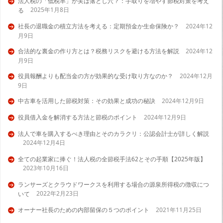
法人税の「低税率」が実は落とし穴？：手取りを増やす節税対策を考え
2025年1月8日
る
社長の退職金の積立方法を考える：定期預金か生命保険か？
2024年12
月9日
合法的な裏金の作り方とは？税務リスクを避ける方法を解説
2024年12
月9日
役員報酬よりも配当金の方が効果的な受け取り方なのか？
2024年12月
9日
中古車を活用した節税対策：その効果と成功の秘訣
2024年12月9日
役員借入金を解消する方法と節税のポイント
2024年12月9日
法人で車を購入するべき理由とそのカラクリ：公認会計士が詳しく解説
2024年12月4日
全ての起業家に捧ぐ！法人税の全節税手法62とその手順【2025年版】
2023年10月16日
ランサーズとクラウドワークスを利用する場合の源泉所得税の徴収につ
2022年2月23日
いて
オーナー社長のための内部留保の５つのポイント
2021年11月25日