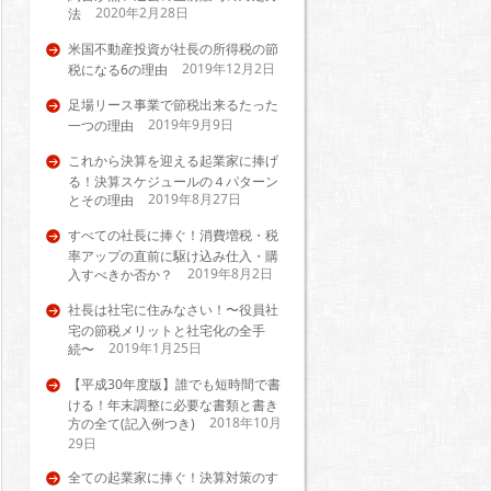
2020年2月28日
法
米国不動産投資が社長の所得税の節
2019年12月2日
税になる6の理由
足場リース事業で節税出来るたった
2019年9月9日
一つの理由
これから決算を迎える起業家に捧げ
る！決算スケジュールの４パターン
2019年8月27日
とその理由
すべての社長に捧ぐ！消費増税・税
率アップの直前に駆け込み仕入・購
2019年8月2日
入すべきか否か？
社長は社宅に住みなさい！〜役員社
宅の節税メリットと社宅化の全手
2019年1月25日
続〜
【平成30年度版】誰でも短時間で書
ける！年末調整に必要な書類と書き
2018年10月
方の全て(記入例つき)
29日
全ての起業家に捧ぐ！決算対策のす