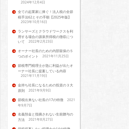
2024年12月4日
全ての起業家に捧ぐ！法人税の全節
税手法62とその手順【2025年版】
2023年10月16日
ランサーズとクラウドワークスを利
用する場合の源泉所得税の徴収につ
2022年2月23日
いて
オーナー社長のための内部留保の５
2021年11月25日
つのポイント
節税専門税理士が急に利益が出たオ
ーナー社長に提案している内容
2021年11月19日
金持ち社長になるための投資の３大
2021年9月9日
原則
節税出来ない社長の17の特徴
2021
年9月7日
名義預金と指摘されない生前贈与の
2021年8月27日
方法
節税提案しない税理士の14の特徴