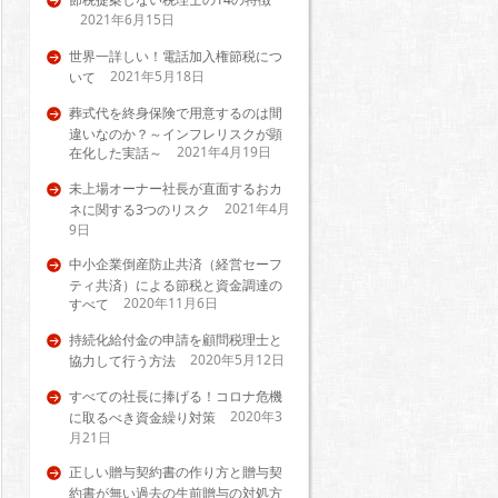
2021年6月15日
世界一詳しい！電話加入権節税につ
2021年5月18日
いて
葬式代を終身保険で用意するのは間
違いなのか？～インフレリスクが顕
2021年4月19日
在化した実話～
未上場オーナー社長が直面するおカ
2021年4月
ネに関する3つのリスク
9日
中小企業倒産防止共済（経営セーフ
ティ共済）による節税と資金調達の
2020年11月6日
すべて
持続化給付金の申請を顧問税理士と
2020年5月12日
協力して行う方法
すべての社長に捧げる！コロナ危機
2020年3
に取るべき資金繰り対策
月21日
正しい贈与契約書の作り方と贈与契
約書が無い過去の生前贈与の対処方