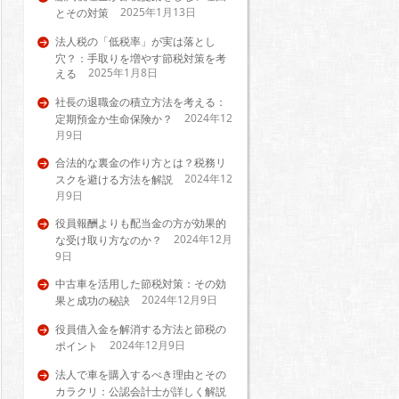
2025年1月13日
とその対策
法人税の「低税率」が実は落とし
穴？：手取りを増やす節税対策を考
2025年1月8日
える
社長の退職金の積立方法を考える：
2024年12
定期預金か生命保険か？
月9日
合法的な裏金の作り方とは？税務リ
2024年12
スクを避ける方法を解説
月9日
役員報酬よりも配当金の方が効果的
2024年12月
な受け取り方なのか？
9日
中古車を活用した節税対策：その効
2024年12月9日
果と成功の秘訣
役員借入金を解消する方法と節税の
2024年12月9日
ポイント
法人で車を購入するべき理由とその
カラクリ：公認会計士が詳しく解説