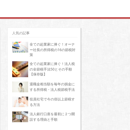
人気の記事
全ての起業家に捧ぐ！オーナ
ー社長の所得税の16の節税対
策
全ての起業家に捧ぐ！法人税
の全節税手法50とその手順
【保存版】
退職金相当額を毎年の損金に
する所得税・法人税節税手法
役員社宅で今の倍以上節税す
る方法
法人銀行口座を最初に２つ開
設する理由と手順